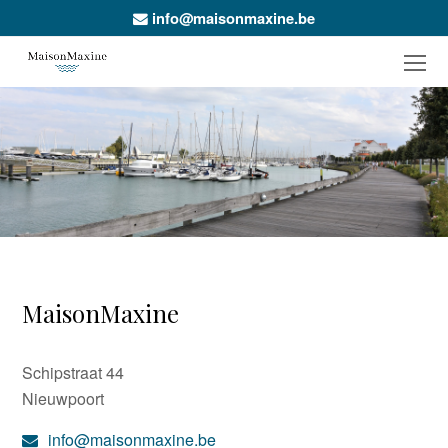
info@maisonmaxine.be
O
Mo
M
MaisonMaxine
Schipstraat 44
Nieuwpoort
info@maisonmaxine.be